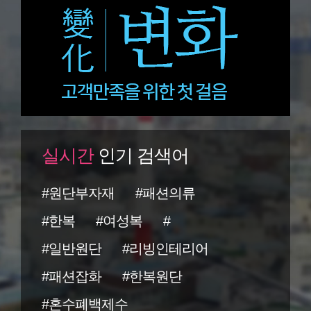
실시간
인기 검색어
#원단부자재
#패션의류
#한복
#여성복
#
#일반원단
#리빙인테리어
#패션잡화
#한복원단
#혼수폐백제수