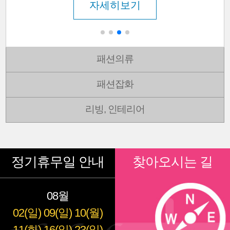
자세히보기
패션의류
패션잡화
리빙, 인테리어
정기휴무일 안내
찾아오시는 길
08월
02(일)
09(일)
10(월)