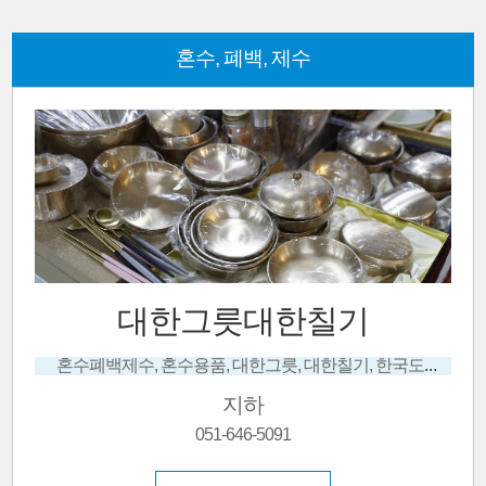
혼수, 폐백, 제수
대한그릇대한칠기
혼수폐백제수, 혼수용품, 대한그릇, 대한칠기, 한국도자기, 스테인레스 냄비, 수입그릇, 주방용품
지하
051-646-5091