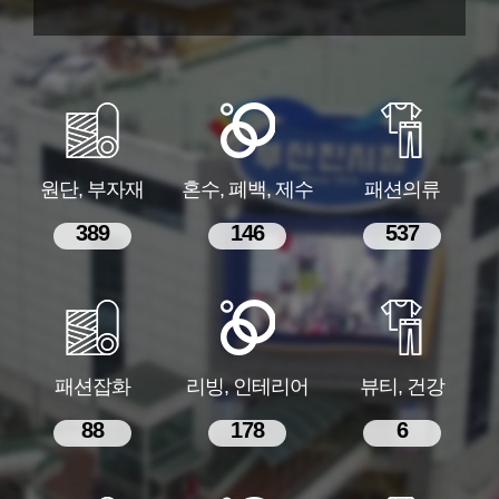
원단, 부자재
혼수, 폐백, 제수
패션의류
389
146
537
패션잡화
리빙, 인테리어
뷰티, 건강
88
178
6