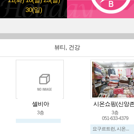
11(화)
16(일)
23(일)
30(일)
뷰티, 건강
셀비아
시온쇼핑(신앙촌
3층
3층
051-633-4379
요구르트런, 시온식품, 신앙촌생명물간장, 이불