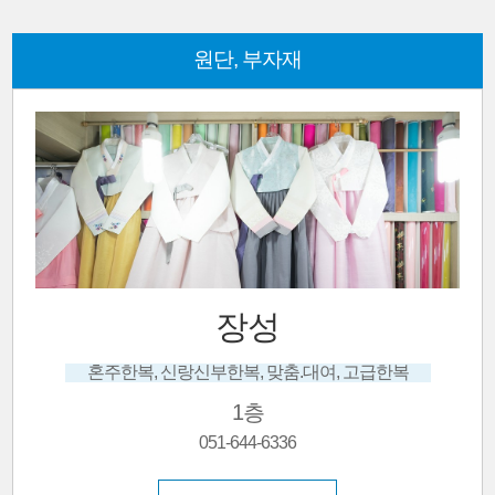
원단, 부자재
장성
혼주한복, 신랑신부한복, 맞춤.대여, 고급한복
1층
051-644-6336