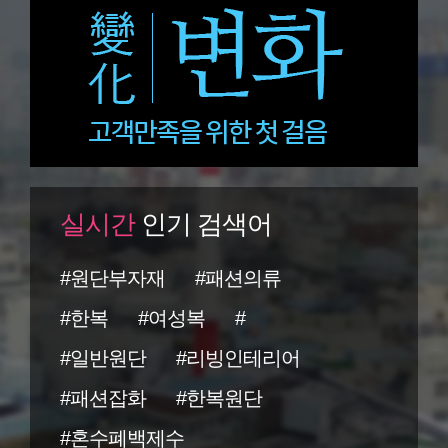
실시간
인기 검색어
#원단부자재
#패션의류
#한복
#여성복
#
#일반원단
#리빙인테리어
#패션잡화
#한복원단
#혼수폐백제수