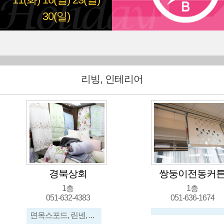
11(화)
16(일)
23(일)
30(일)
리빙, 인테리어
경북상회
쌍둥이전동커
1층
1층
051-632-4383
051-636-1674
면옥스포드, 린넨, 100수, 인견, 침구 소품