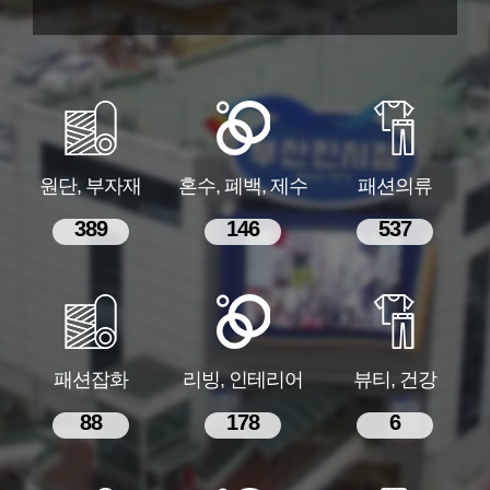
원단, 부자재
혼수, 폐백, 제수
패션의류
389
146
537
패션잡화
리빙, 인테리어
뷰티, 건강
88
178
6