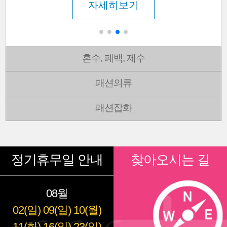
자세히보기
혼수, 폐백, 제수
패션의류
패션잡화
정기휴무일 안내
찾아오시는 길
08월
02(일)
09(일)
10(월)