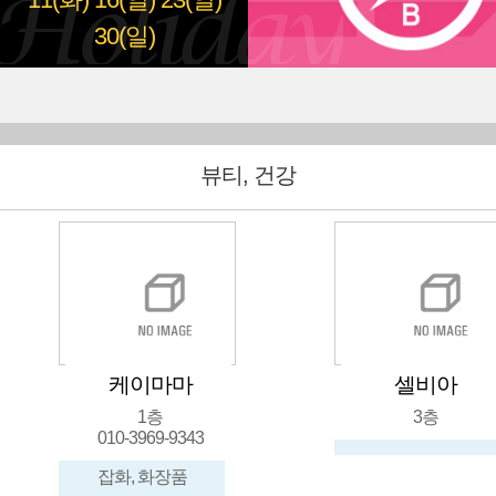
11(화)
16(일)
23(일)
30(일)
뷰티, 건강
케이마마
셀비아
1층
3층
010-3969-9343
잡화, 화장품