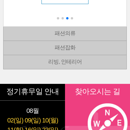
패션의류
패션잡화
리빙, 인테리어
정기휴무일 안내
찾아오시는 길
08월
02(일)
09(일)
10(월)