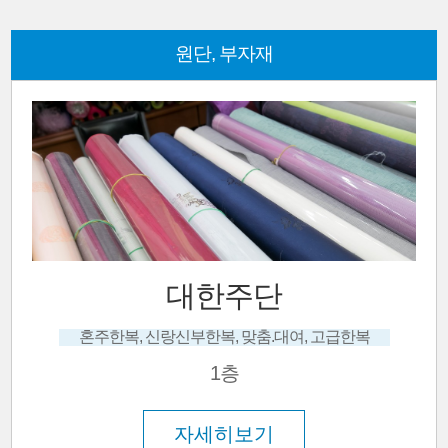
원단, 부자재
대한주단
혼주한복, 신랑신부한복, 맞춤.대여, 고급한복
1층
자세히보기