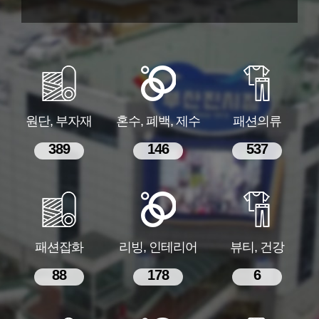
원단, 부자재
혼수, 폐백, 제수
패션의류
389
146
537
패션잡화
리빙, 인테리어
뷰티, 건강
88
178
6