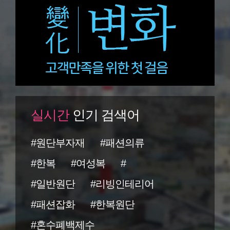
실시간
인기 검색어
#원단부자재
#패션의류
#한복
#여성복
#
#일반원단
#리빙인테리어
#패션잡화
#한복원단
#혼수폐백제수